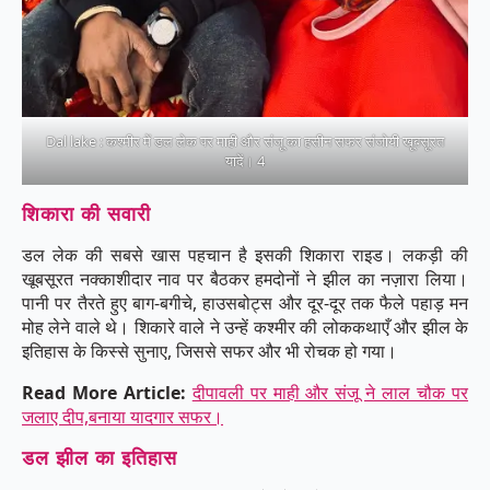
Dal lake : कश्मीर में डल लेक पर माही और संजू का हसीन सफर संजोयी खूबसूरत
यादें। 4
शिकारा की सवारी
डल लेक की सबसे खास पहचान है इसकी शिकारा राइड। लकड़ी की
खूबसूरत नक्काशीदार नाव पर बैठकर हमदोनों ने झील का नज़ारा लिया।
पानी पर तैरते हुए बाग-बगीचे, हाउसबोट्स और दूर-दूर तक फैले पहाड़ मन
मोह लेने वाले थे। शिकारे वाले ने उन्हें कश्मीर की लोककथाएँ और झील के
इतिहास के किस्से सुनाए, जिससे सफर और भी रोचक हो गया।
Read More Article:
दीपावली पर माही और संजू ने लाल चौक पर
जलाए दीप,बनाया यादगार सफर।
डल झील का इतिहास