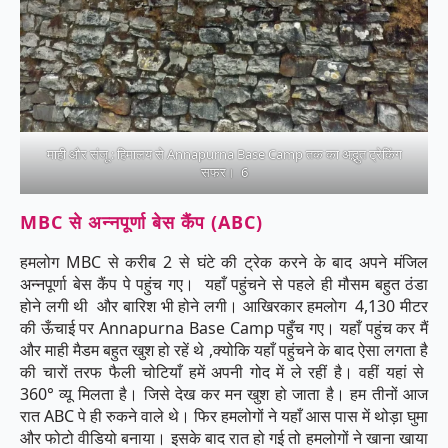
माही और संजू : हिमालय से Annapurna Base Camp तक का अद्भुत ट्रेकिंग
सफर। 6
MBC से अन्नपूर्णा बेस कैंप (ABC)
हमलोग MBC से करीब 2 से घंटे की ट्रेक करने के बाद अपने मंजिल
अन्नपूर्णा बेस कैंप पे पहुंच गए। यहाँ पहुंचने से पहले ही मौसम बहुत ठंडा
होने लगी थी और बारिश भी होने लगी। आखिरकार हमलोग 4,130 मीटर
की ऊँचाई पर Annapurna Base Camp पहुँच गए। यहाँ पहुंच कर मैं
और माही मैडम बहुत खुश हो रहें थे ,क्योकि यहाँ पहुंचने के बाद ऐसा लगता है
की चारों तरफ फैली चोटियाँ हमें अपनी गोद में ले रहीं है। वहीं यहां से
360° व्यू मिलता है। जिसे देख कर मन खुश हो जाता है। हम तीनों आज
रात ABC पे ही रुकने वाले थे। फिर हमलोगों ने यहाँ आस पास में थोड़ा घुमा
और फोटो वीडियो बनाया। इसके बाद रात हो गई तो हमलोगों ने खाना खाया