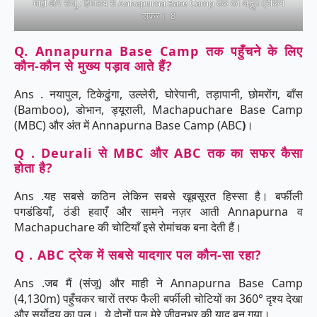
माही और संजू : हिमालय से Annapurna Base Camp तक का अद्भुत ट्रेकिंग
सफर। 8
Q. Annapurna Base Camp तक पहुँचने के लिए
कौन-कौन से मुख्य पड़ाव आते हैं?
Ans . नयापुल, टिकेढुंगा, उल्लेरी, घोरेपानी, तड़ापानी, छोमरोंग, बाँस
(Bamboo), डोभान, ड्यूराली, Machapuchare Base Camp
(MBC) और अंत में Annapurna Base Camp (ABC
)
।
Q . Deurali से MBC और ABC तक का सफर कैसा
होता है?
Ans .यह सबसे कठिन लेकिन सबसे खूबसूरत हिस्सा है। बर्फीली
पगडंडियाँ, ठंडी हवाएँ और सामने नज़र आती Annapurna व
Machapuchare की चोटियाँ इसे रोमांचक बना देती हैं।
Q . ABC ट्रेक में सबसे यादगार पल कौन-सा रहा?
Ans .जब मैं (संजू) और माही ने Annapurna Base Camp
(4,130m) पहुँचकर चारों तरफ फैली बर्फीली चोटियों का 360° दृश्य देखा
और सूर्योदय का पल। ये दोनों पल मेरे जीवनभर की याद बन गया।