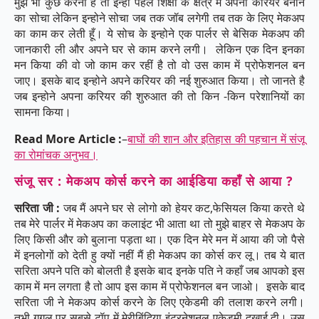
मुझे भी कुछ करना है तो इन्हों पहले शिक्षा के क्षेत्र में अपना करियर बनाने
का सोचा लेकिन इन्होने सोचा जब तक जॉब लगेगी तब तक के लिए मेकअप
का काम कर लेती हूँ। ये सोच के इन्होने एक पार्लर से बेसिक मेकअप की
जानकारी ली और अपने घर से काम करने लगी। लेकिन एक दिन इनका
मन किया की वो जो काम कर रहीं है तो वो उस काम में प्रोफेशनल बन
जाए। इसके बाद इन्होने अपने करियर की नई शुरुआत किया। तो जानते है
जब इन्होने अपना करियर की शुरुआत की तो किन -किन परेशानियों का
सामना किया।
Read More Article :
–
बाघों की शान और इतिहास की पहचान में संजू
का रोमांचक अनुभव।
संजू सर : मेकअप कोर्स करने का आईडिया कहाँ से आया ?
सरिता जी :
जब मैं अपने घर से लोगो को हेयर कट,फेसियल किया करते थे
तब मेरे पार्लर में मेकअप का कलाइंट भी आता था तो मुझे बाहर से मेकअप के
लिए किसी और को बुलाना पड़ता था। एक दिन मेरे मन में आया की जो पैसे
में इनलोगों को देती हु क्यों नहीं मैं ही मेकअप का कोर्स कर लू। तब ये बात
सरिता अपने पति को बोलती है इसके बाद इनके पति ने कहाँ जब आपको इस
काम में मन लगता है तो आप इस काम में प्रोफेशनल बन जाओ। इसके बाद
सरिता जी ने मेकअप कोर्स करने के लिए एकेडमी की तलाश करने लगी।
तभी गूगल पर सबसे टॉप में मेरीबिंदिया इंटरनेशनल एकेडमी दखाई दी। उस