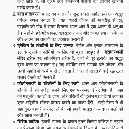
लिए खास है, जो दुर्लभ और रंग-बिरंगे पक्षियों की तस्वीरें खींचना
पसंद करते हैं।
शांत वातावरण
: पंगोट का शांत और सुकून भरा माहौल इसे एक अद्भुत
पर्यटन स्थल बनाता है। यहां शहरी जीवन की भागदौड़ से दूर,
प्रकृति की गोद में समय बिताना अपने आप में एक अलग ही अनुभव
है। यहाँ के हरे-भरे पहाड़, खूबसूरत नज़ारे और स्वच्छ हवा आपके मन
और आत्मा को ताजगी का एहसास कराते हैं।
ट्रेकिंग के शौकीनों के लिए जन्नत
: पंगोट और इसके आसपास के
इलाके ट्रेकिंग प्रेमियों के लिए भी बहुत मशहूर हैं।
ब्रह्मास्थली
मंदिर ट्रेक
एक लोकप्रिय ट्रेक है, जहां से पूरे इलाके का अद्भुत
दृश्य देखा जा सकता है। यह ट्रेकिंग मार्ग आपको घने जंगलों और
ऊंची पहाड़ियों के बीच से ले जाता है, जहां से रास्ते में कई खूबसूरत
नज़ारे देखने को मिलते हैं।
फोटोग्राफी के शौकीनों के लिए स्वर्ग
: अगर आप फोटोग्राफी के
शौकीन हैं, तो पंगोट आपके लिए एक परफेक्ट डेस्टिनेशन है। यहां
की प्रकृति, पहाड़ों के दृश्य, और पक्षियों की दुर्लभ प्रजातियां आपको
कुछ अद्वितीय शॉट्स कैप्चर करने का मौका देंगी। माही मैडम ने भी
यहां कुछ बेहतरीन फोटो खींचीं, जो हमारी यात्रा के यादगार पलों को
और खास बनाती हैं।
चिरैया कॉटेज
: हमारी यात्रा के दौरान हमने चिरैया कॉटेज में ठहरने
का फैसला किया, जो जंगल के बीचों-बीच स्थित है। इस कॉटेज से